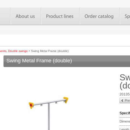
ents
,
Double swings
> Swing Metal Frame (double)
Swing Metal Frame (double)
Sw
(d
20135
Pre
Specif
Dimens
Length