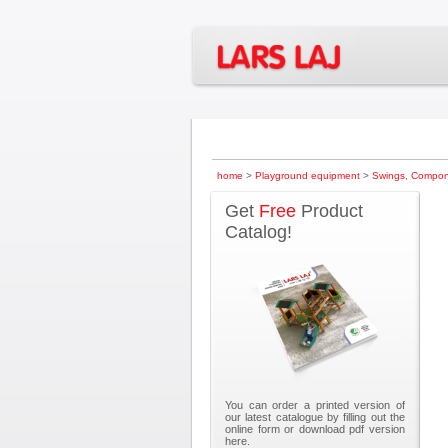
home
>
Playground equipment
>
Swings
,
Compon
Get
Free
Product
Catalog!
You can order a printed version of
our latest catalogue by filling out the
online form or download pdf version
here.