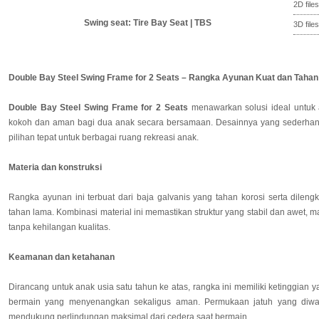
2D files
Swing seat: Tire Bay Seat | TBS
3D files
Double Bay Steel Swing Frame for 2 Seats – Rangka Ayunan Kuat dan Taha
Double Bay Steel Swing Frame for 2 Seats
menawarkan solusi ideal untuk
kokoh dan aman bagi dua anak secara bersamaan. Desainnya yang sederha
pilihan tepat untuk berbagai ruang rekreasi anak.
Materia dan konstruksi
Rangka ayunan ini terbuat dari baja galvanis yang tahan korosi serta dil
tahan lama. Kombinasi material ini memastikan struktur yang stabil dan awet
tanpa kehilangan kualitas.
Keamanan dan ketahanan
Dirancang untuk anak usia satu tahun ke atas, rangka ini memiliki ketinggia
bermain yang menyenangkan sekaligus aman. Permukaan jatuh yang diwa
mendukung perlindungan maksimal dari cedera saat bermain.