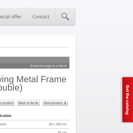
Email this page to a friend
ing Metal Frame
ouble)
Get the catalog
v product
Back to list
Next product
ication
ions
36 x 250 cm
36 cm