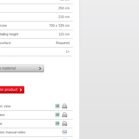
250 cm
210 cm
 zone
700 x 339 cm
 falling height
115 cm
 surface
Required
1+
 material
for product
ic view
iew
ew
ation manual video