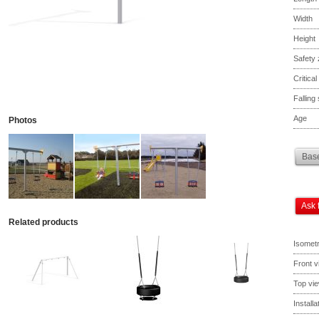
Width
Height
Safety
Critical
Falling
Age
Photos
Base
Ask 
Related products
Isometr
Front v
Top vi
Install