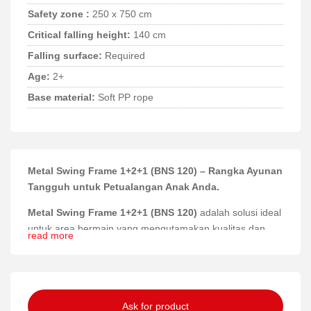
Safety zone :
250 x 750 cm
Critical falling height:
140 cm
Falling surface:
Required
Age:
2+
Base material:
Soft PP rope
Metal Swing Frame 1+2+1 (BNS 120) – Rangka Ayunan
Tangguh untuk Petualangan Anak Anda.
Metal Swing Frame 1+2+1 (BNS 120)
adalah solusi ideal
untuk area bermain yang mengutamakan kualitas dan
read more
keamanan. Dengan desain yang kokoh dan kapasitas
ayunan yang fleksibel, produk ini memberikan
pengalaman bermain yang menyenangkan dan aman
bagi anak-anak usia 2 tahun ke atas.
Ask for product