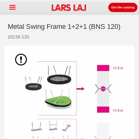
Get the catalog
Metal Swing Frame 1+2+1 (BNS 120)
20139-120
Go »
+
Playground equipment
+
Park & street furniture
+
Sport equipment
+
Surface
+
About us
Contact
Order catalog
LarsLaj Worldwide
Lars Laj on Facebook