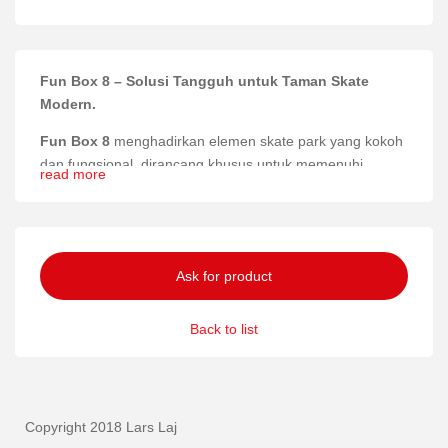
Fun Box 8 – Solusi Tangguh untuk Taman Skate
Modern.
Fun Box 8
menghadirkan elemen skate park yang kokoh
dan fungsional, dirancang khusus untuk memenuhi
read more
kebutuhan para penggemar skateboard dengan kualitas
terbaik.
Materia dan konstruksi
Ask for product
Fun Box 8 dibuat dari beton yang tahan lama dan baja
galvanis yang kuat, memastikan struktur yang stabil dan
Back to list
mampu menahan penggunaan intensif dalam jangka
panjang.
Keamanan dan ketahanan
Copyright 2018 Lars Laj
Dengan desain yang memperhatikan aspek keselamatan,