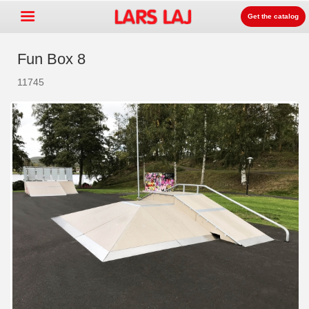
Get the catalog
Fun Box 8
11745
Go »
+
Playground equipment
+
Park & street furniture
+
Sport equipment
+
Surface
+
About us
Contact
Order catalog
LarsLaj Worldwide
Lars Laj on Facebook