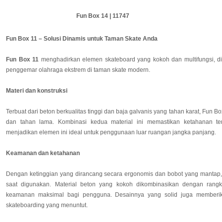
Olly Box Top | 11769
Fun Box 11 – Solusi Dinamis untuk Taman Skate Anda
Fun Box 11
menghadirkan elemen skateboard yang kokoh dan multifungsi, d
penggemar olahraga ekstrem di taman skate modern.
Materi dan konstruksi
Terbuat dari beton berkualitas tinggi dan baja galvanis yang tahan karat, Fun 
dan tahan lama. Kombinasi kedua material ini memastikan ketahanan te
menjadikan elemen ini ideal untuk penggunaan luar ruangan jangka panjang.
Keamanan dan ketahanan
Dengan ketinggian yang dirancang secara ergonomis dan bobot yang mantap, 
saat digunakan. Material beton yang kokoh dikombinasikan dengan rang
keamanan maksimal bagi pengguna. Desainnya yang solid juga memberik
skateboarding yang menuntut.