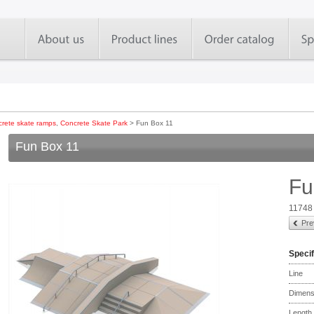
rete skate ramps
,
Concrete Skate Park
> Fun Box 11
Fun Box 11
Fu
11748
Pre
Specif
Line
Dimens
Length