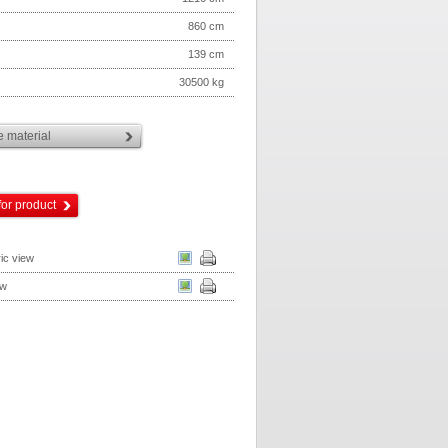
860 cm
139 cm
30500 kg
 material
for product
ic view
ew