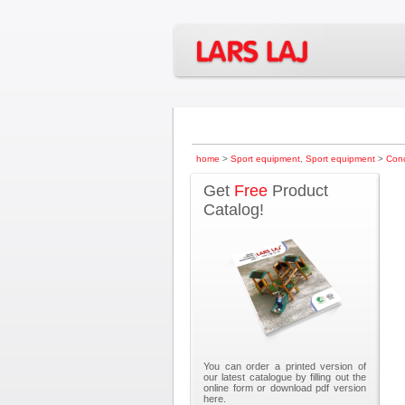
home
>
Sport equipment
,
Sport equipment
>
Conc
Get
Free
Product
Catalog!
You can order a printed version of
our latest catalogue by filling out the
online form or download pdf version
here.