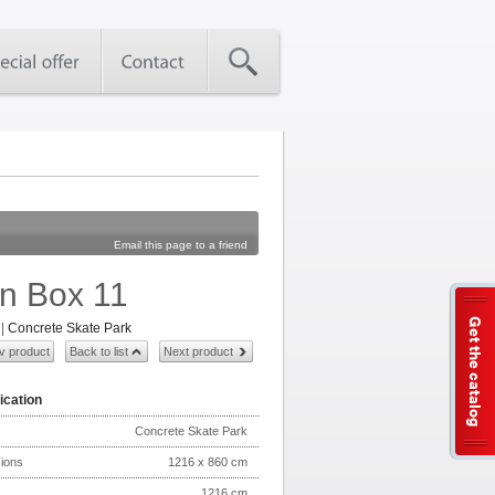
Email this page to a friend
n Box 11
Get the catalog
|
Concrete Skate Park
v product
Back to list
Next product
ication
Concrete Skate Park
ions
1216 x 860 cm
1216 cm