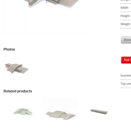
Width
Height
Weight
Base
Photos
Ask 
Isometr
Top vi
Related products