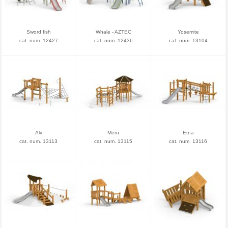
Sword fish
Whale - AZTEC
Yosemite
cat. num. 12427
cat. num. 12436
cat. num. 13104
Alv
Meru
Etna
cat. num. 13113
cat. num. 13115
cat. num. 13116