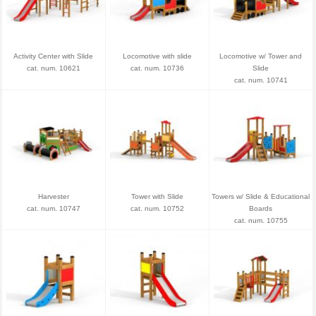
Activity Center with Slide
Locomotive with slide
Locomotive w/ Tower and
cat. num. 10621
cat. num. 10736
Slide
cat. num. 10741
Harvester
Tower with Slide
Towers w/ Slide & Educational
cat. num. 10747
cat. num. 10752
Boards
cat. num. 10755