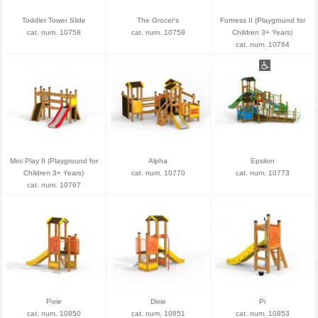
Toddler Tower Slide
The Grocer's
Fortress II (Playground for
cat. num. 10758
cat. num. 10759
Children 3+ Years)
cat. num. 10764
Mini Play II (Playground for
Alpha
Epsilon
Children 3+ Years)
cat. num. 10770
cat. num. 10773
cat. num. 10767
Pixie
Dixie
Pi
cat. num. 10850
cat. num. 10851
cat. num. 10853