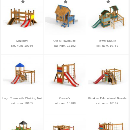
Mini play
Olle's Playhouse
Tower Nature
cat. num. 10766
cat. num. 13152
cat. num. 19762
Logo Tower with Climbing Net
Grocer's
Kiosk w/ Educational Boards
cat. num. 10105
cat. num. 10108
cat. num. 10109