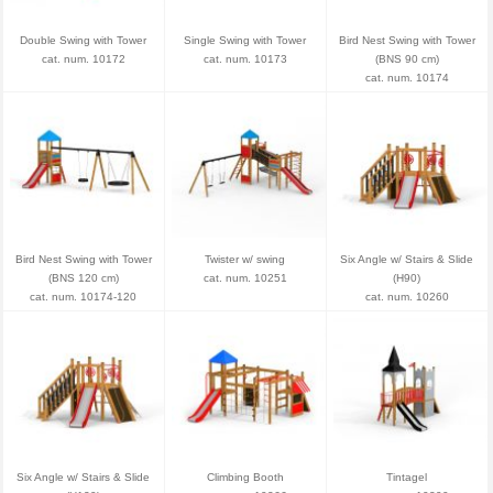
Double Swing with Tower
Single Swing with Tower
Bird Nest Swing with Tower
cat. num. 10172
cat. num. 10173
(BNS 90 cm)
cat. num. 10174
Bird Nest Swing with Tower
Twister w/ swing
Six Angle w/ Stairs & Slide
(BNS 120 cm)
cat. num. 10251
(H90)
cat. num. 10174-120
cat. num. 10260
Six Angle w/ Stairs & Slide
Climbing Booth
Tintagel