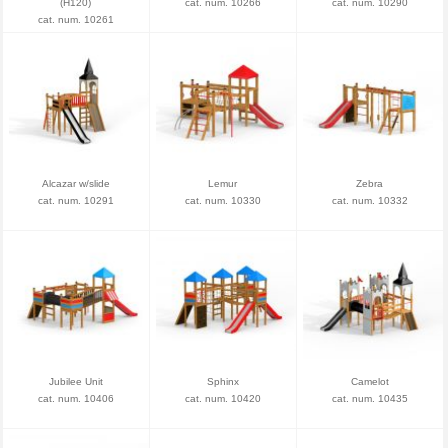
(H120)
cat. num. 10266
cat. num. 10290
cat. num. 10261
Alcazar w/slide
Lemur
Zebra
cat. num. 10291
cat. num. 10330
cat. num. 10332
Jubilee Unit
Sphinx
Camelot
cat. num. 10406
cat. num. 10420
cat. num. 10435