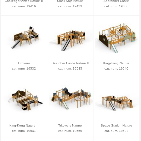
Challenger Aztec Nature II
Small Ship Nature
Searobber Castle
cat. num. 19416
cat. num. 19423
cat. num. 19530
Explorer
Searober Castle Nature II
King-Kong Nature
cat. num. 19532
cat. num. 19535
cat. num. 19540
King-Kong Nature II
Tritowers Nature
Space Station Nature
cat. num. 19541
cat. num. 19550
cat. num. 19592