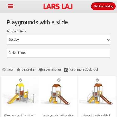
Get the catalog
Playgrounds with a slide
Active filters
Go »
+
Playground equipment
+
Park & street furniture
Active filters
+
Sport equipment
+
Surface
new
bestseller
special offer
for disabled
Sold out
+
About us
Contact
Order catalog
LarsLaj Worldwide
Observatory with a slide II
Vantage point with a slide
Viewpoint with a slide II
Lars Laj on Facebook