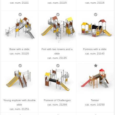
cat. num. 21111
cat. num. 21115
cat. num. 21116
Base with a slide
Fort with two towers and a
Fortress with a slide
cat. num. 21120
slide
cat. num. 21140
cat. num. 21135
Young explorer with double
Fortress of Challenges
Twister
slide
cat. num. 21266
cat. num. 10250
cat. num. 21251