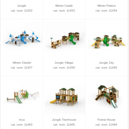
Jungle
Winter Castle
Winter Palace
cat. num. 11452
cat. num. 11453
cat. num. 11454
Winter Citadel
Jungle Village
Jungle City
cat. num. 11457
cat. num. 11459
cat. num. 11460
Inca
Jungle Treehouse
Forest House
cat. num. 11463
cat. num. 11465
cat. num. 11466