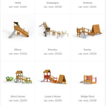
Hekla
Galapagos
Tambora
cat. num. 13119
cat. num. 13120
cat. num. 13121
Elbrus
Khumbu
Kanha
cat. num. 13122
cat. num. 13123
cat. num. 13124
Alice’s house
Lasse's House
Bridge Deck
cat. num. 13155
cat. num. 13156
cat. num. 13158