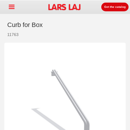
Get the catalog
Curb for Box
11763
Go »
+
Playground equipment
+
Park & street furniture
+
Sport equipment
+
Surface
+
About us
Contact
Order catalog
LarsLaj Worldwide
Lars Laj on Facebook