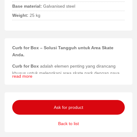
Base material:
Galvanised steel
Weight:
25 kg
Curb for Box – Solusi Tangguh untuk Area Skate
Anda.
Curb for Box
adalah elemen penting yang dirancang
khusus untuk melengkapi area skate park dengan gaya
read more
dan fungsi maksimal. Produk ini memberikan permukaan
ideal untuk melakukan trik dan meningkatkan
pengalaman skating secara signifikan.
Materia dan konstruksi
Ask for product
Terbuat dari baja galvanis berkualitas tinggi, Curb for Box
Back to list
menawarkan kekuatan dan ketahanan luar biasa
terhadap cuaca dan keausan. Material ini memastikan