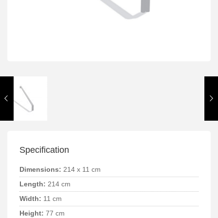
Specification
Dimensions:
214 x 11 cm
Length:
214 cm
Width:
11 cm
Height:
77 cm